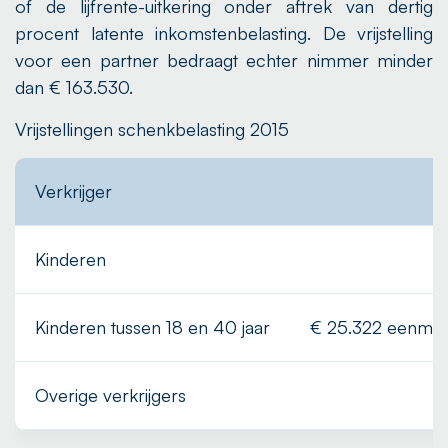
of de lijfrente-uitkering onder aftrek van dertig
procent latente inkomstenbelasting. De vrijstelling
voor een partner bedraagt echter nimmer minder
dan € 163.530.
Vrijstellingen schenkbelasting 2015
Verkrijger
Vr
Kinderen
€
Kinderen tussen 18 en 40 jaar
€ 25.322 eenmalig
Overige verkrijgers
€ 