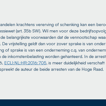
aandelen krachtens vererving of schenking kan een be
essiewet (art. 35b SW). Wil men voor deze bedrijfsopvolgin
 de belangrijkste voorwaarden dat de vennootschap waa
 De vrijstelling geldt dan voor zover sprake is van on
ing of sprake is van een onderneming c.q. van ondern
n de inkomstenbelasting worden gehanteerd. In de arrest
16,
ECLI:NL:HR:2016:705
, is meer duidelijkheid verschaft
bespreekt de auteur de beide arresten van de Hoge Raad.