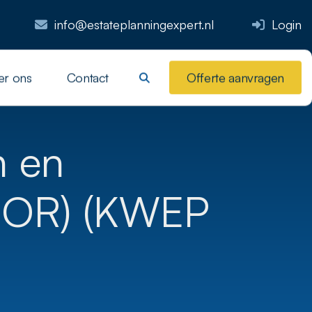
info@estateplanningexpert.nl
Login
er ons
Contact
Offerte aanvragen
n en
(BOR) (KWEP