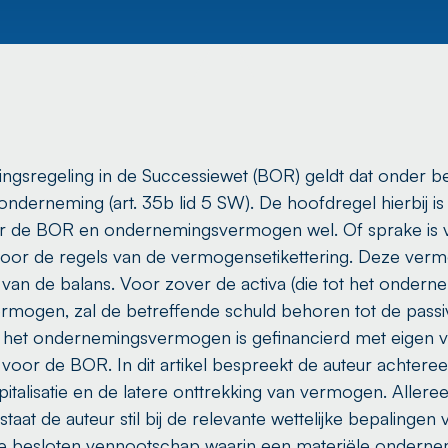
ingsregeling in de Successiewet (BOR) geldt dat onder b
onderneming (art. 35b lid 5 SW). De hoofdregel hierbij is
oor de BOR en ondernemingsvermogen wel. Of sprake is 
r de regels van de vermogensetikettering. Deze vermog
jde van de balans. Voor zover de activa (die tot het ond
rmogen, zal de betreffende schuld behoren tot de passi
het ondernemingsvermogen is gefinancierd met eigen
voor de BOR. In dit artikel bespreekt de auteur achtere
alisatie en de latere onttrekking van vermogen. Alleree
aat de auteur stil bij de relevante wettelijke bepalingen
aat de besloten vennootschap waarin een materiële ondern