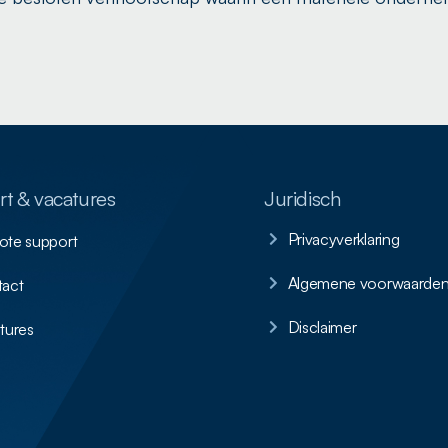
t & vacatures
Juridisch
Privacyverklaring
te support
Algemene voorwaarde
act
Disclaimer
tures