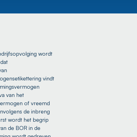
edrijfsopvolging wordt
 dat
van
ensetikettering vindt
ernemingsvermogen
va van het
 vermogen of vreemd
envolgens de inbreng
rst wordt het begrip
 van de BOR in de
eming wordt gedreven.