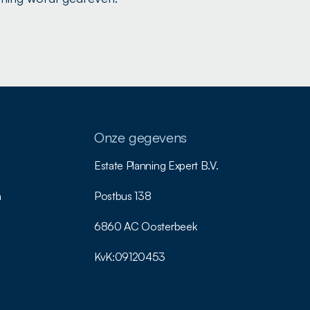
Onze gegevens
Estate Planning Expert B.V.
n
Postbus 138
6860 AC Oosterbeek
KvK:
09120453