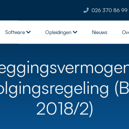
026 370 86 99
Software
Opleidingen
Nieuws
Ov
eggingsvermoge
volgingsregeling 
2018/2)