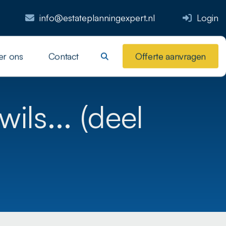
info@estateplanningexpert.nl
Login
er ons
Contact
Offerte aanvragen
ils... (deel