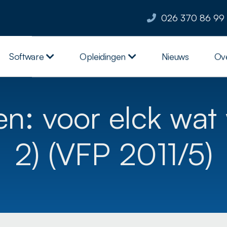
026 370 86 99
Software
Opleidingen
Nieuws
Ov
: voor elck wat w
2) (VFP 2011/5)