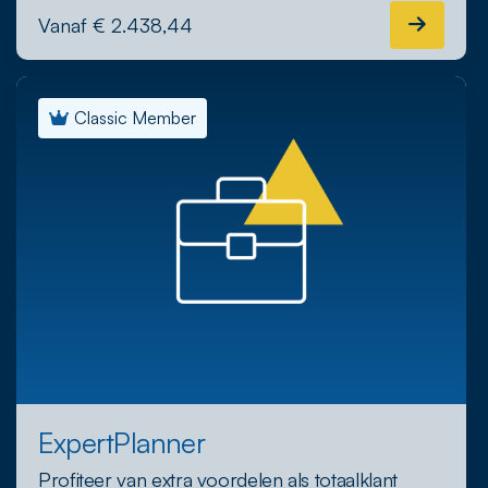
Vanaf € 2.438,44
Classic Member
ExpertPlanner
Profiteer van extra voordelen als totaalklant