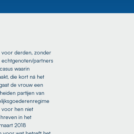
et voor derden, zonder
 echtgenoten/partners
 casus waarin
kt, die kort ná het
n gaat de vrouw een
heiden partijen van
welijksgoederenregime
 voor hen niet
hreven in het
 maart 2018
 voor wat betreft het