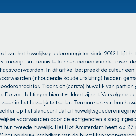
eid van het huwelijksgoederenregister sinds 2012 blijft h
, moeilijk om kennis te kunnen nemen van de tussen de
apsvoorwaarden. In dit artikel bespreekt de auteur een
voorwaarden (inhoudende koude uitsluiting) hadden gemaa
goederenregister. Tijdens dit (eerste) huwelijk van partije
 verplichtingen hieruit voldoet zij niet. Vervolgens sc
 weer in het huwelijk te treden. Ten aanzien van hun hu
echter op het standpunt dat dit huwelijksgoederenregime
welijkse voorwaarden door de echtgenoten alsnog ingesc
eft hun tweede huwelijk. Het Hof Amsterdam heeft op 27
W het opnieuw inschrijven van de huwelijkse voorwaarden