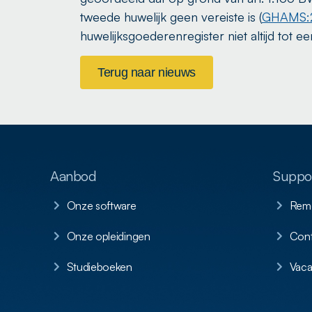
tweede huwelijk geen vereiste is (
GHAMS:2
huwelijksgoederenregister niet altijd tot een
Terug naar nieuws
Aanbod
Suppor
Onze software
Remo
Onze opleidingen
Cont
Studieboeken
Vaca