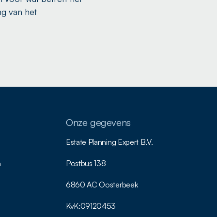
ng van het
Onze gegevens
Estate Planning Expert B.V.
n
Postbus 138
6860 AC Oosterbeek
KvK:
09120453