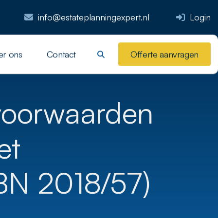
info@estateplanningexpert.nl
Login
er ons
Contact
Offerte aanvragen
 voorwaarden
et
JBN 2018/57)