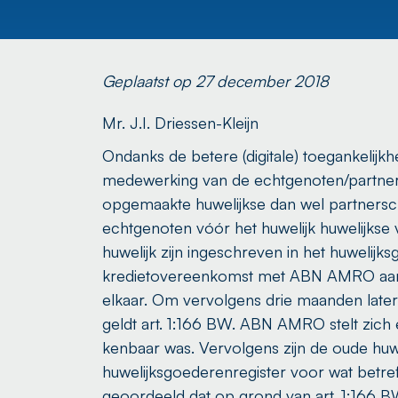
Geplaatst op 27 december 2018
Mr. J.I. Driessen-Kleijn
Ondanks de betere (digitale) toegankelijkh
medewerking van de echtgenoten/partners
opgemaakte huwelijkse dan wel partnersch
echtgenoten vóór het huwelijk huwelijkse 
huwelijk zijn ingeschreven in het huwelijks
kredietovereenkomst met ABN AMRO aan. De
elkaar. Om vervolgens drie maanden later
geldt art. 1:166 BW. ABN AMRO stelt zich 
kenbaar was. Vervolgens zijn de oude hu
huwelijksgoederenregister voor wat betr
geoordeeld dat op grond van art. 1:166 B