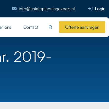
info@estateplanningexpert.nl
Login
er ons
Contact
Offerte aanvragen
nr. 2019-