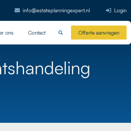
info@estateplanningexpert.nl
Login
er ons
Contact
Offerte aanvragen
tshandeling