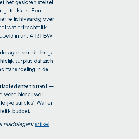
t het gesloten stelsel
der getrokken. Een
et te lichtvaardig over
el wat erfrechtelijk
doeld in art. 4:131 BW
in de ogen van de Hoge
telijk surplus dat zich
echtshandeling in de
turbotestamentarrest –
d werd hierbij wel
lijke surplus’. Wat er
elijk budget.
l raadplegen:
artikel