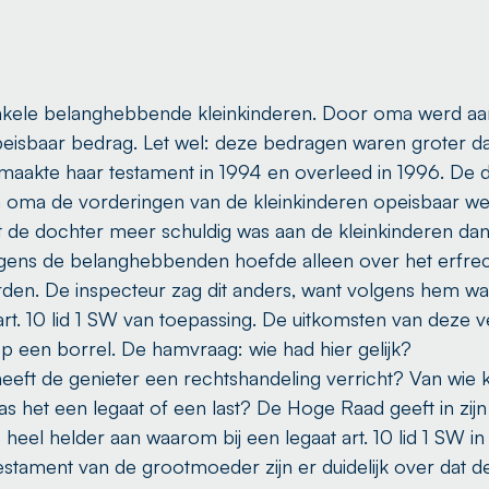
nkele belanghebbende kleinkinderen. Door oma werd aa
peisbaar bedrag. Let wel: deze bedragen waren groter 
aakte haar testament in 1994 en overleed in 1996. De d
an oma de vorderingen van de kleinkinderen opeisbaar we
 de dochter meer schuldig was aan de kleinkinderen dan zi
ns de belanghebbenden hoefde alleen over het erfrechte
worden. De inspecteur zag dit anders, want volgens hem w
art. 10 lid 1 SW van toepassing. De uitkomsten van deze v
 een borrel. De hamvraag: wie had hier gelijk?
 heeft de genieter een rechtshandeling verricht? Van wie
het een legaat of een last? De Hoge Raad geeft in zijn
 heel helder aan waarom bij een legaat art. 10 lid 1 SW in
stament van de grootmoeder zijn er duidelijk over dat d