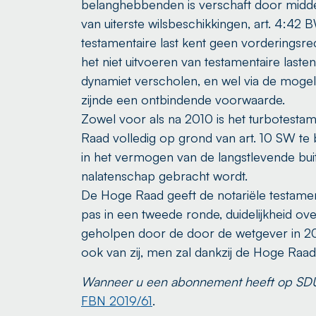
belanghebbenden is verschaft door middel 
van uiterste wilsbeschikkingen, art. 4:42 B
testamentaire last kent geen vorderingsrec
het niet uitvoeren van testamentaire lasten
dynamiet verscholen, en wel via de mogeli
zijnde een ontbindende voorwaarde.
Zowel voor als na 2010 is het turbotesta
Raad volledig op grond van art. 10 SW te be
in het vermogen van de langstlevende buit
nalatenschap gebracht wordt.
De Hoge Raad geeft de notariële testament
pas in een tweede ronde, duidelijkheid ov
geholpen door de door de wetgever in 2010 
ook van zij, men zal dankzij de Hoge Raad
Wanneer u een abonnement heeft op SDU O
FBN 2019/61
.