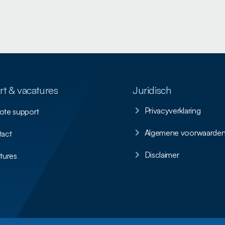
t & vacatures
Juridisch
Privacyverklaring
te support
Algemene voorwaarde
act
Disclaimer
tures