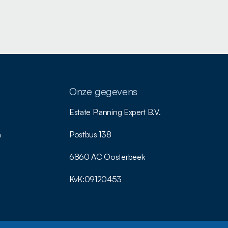
Onze gegevens
Estate Planning Expert B.V.
n
Postbus 138
6860 AC Oosterbeek
KvK:
09120453