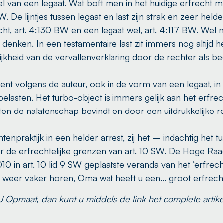
van een legaat. Wat boft men in het huidige erfrecht me
W. De lijntjes tussen legaat en last zijn strak en zeer hel
ht, art. 4:130 BW en een legaat wel, art. 4:117 BW. Wel ni
 denken. In een testamentaire last zit immers nog altijd he
jkheid van de vervallenverklaring door de rechter als be
ment volgens de auteur, ook in de vorm van een legaat, 
lasten. Het turbo-object is immers gelijk aan het erfrech
en de nalatenschap bevindt en door een uitdrukkelijke r
enpraktijk in een helder arrest, zij het – indachtig het 
er de erfrechtelijke grenzen van art. 10 SW. De Hoge Raa
in art. 10 lid 9 SW geplaatste veranda van het ‘erfrechte
 weer vaker horen, Oma wat heeft u een... groot erfrecht
pmaat, dan kunt u middels de link het complete artike