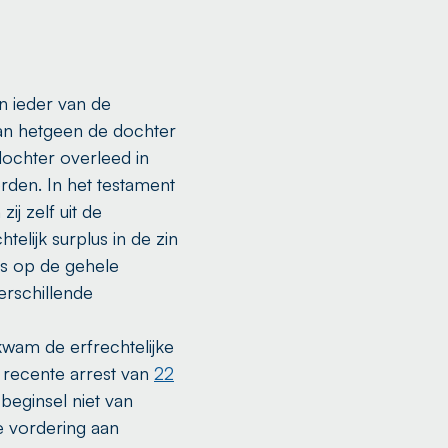
n ieder van de
dan hetgeen de dochter
ochter overleed in
rden. In het testament
j zelf uit de
lijk surplus in de zin
as op de gehele
erschillende
 kwam de erfrechtelijke
 recente arrest van
22
 beginsel niet van
e vordering aan