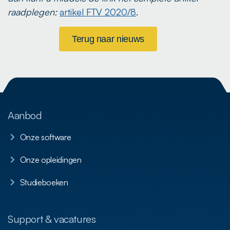
raadplegen:
artikel FTV 2020/8
.
Terug naar nieuws
Aanbod
Onze software
Onze opleidingen
Studieboeken
Support & vacatures