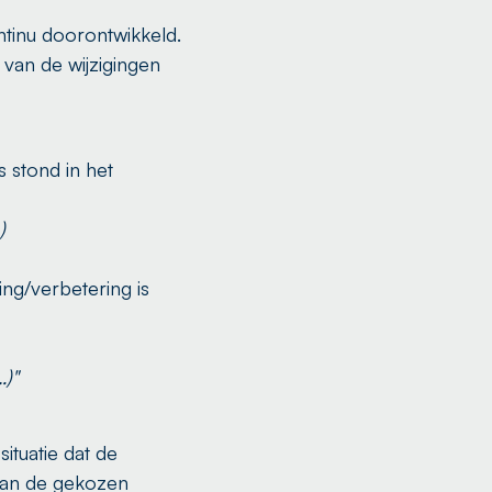
tinu doorontwikkeld.
 van de wijzigingen
 stond in het
)
ing/verbetering is
…)"
tuatie dat de
 van de gekozen