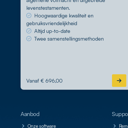
algemene volmacht en uitgebreide
levenstestamenten.
Hoogwaardige kwaliteit en
gebruiksvriendelijkheid
Altijd up-to-date
Twee samenstellingsmethoden
Vanaf € 696,00
Aanbod
Suppor
Onze software
Remo